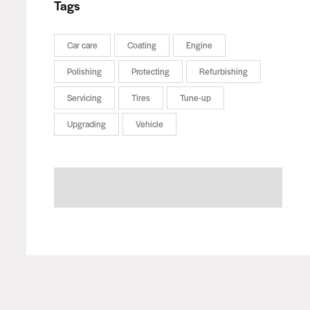
Tags
Car care
Coating
Engine
Polishing
Protecting
Refurbishing
Servicing
Tires
Tune-up
Upgrading
Vehicle