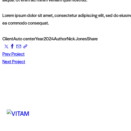
Lorem ipsum dolor sit amet, consectetur adipiscing elit, sed do eiusmo
ea commodo consequat.
Client
Auto center
Year
2024
Author
Nick Jones
Share
Prev Project
Next Project