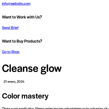
info@website.com
Want to Work with Us?
Send Brief
Want to Buy Products?
Go to Shop
Cleanse glow
21 enero, 2024
Color mastery
Dicta sunt explicabo. Nemo enim ipsam voluptatem quia voluptas sit a