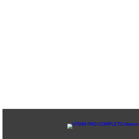
TIENDA
SALUD VEHICULAR
ESTETICA VEHICULAR
LUBRICENTRO
ALINEADO Y BALANCEO
CHEQUEO PRE-VIAJE
NEUMATICOS
CONTACTO
0 items
-
$0
0