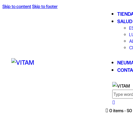
Skip to content
Skip to footer
TIEND
SALUD
E
L
A
C
NEUMA
CONTA
0 items
-
$0