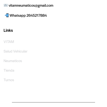
vitamneumaticos@gmail.com
Whatsapp 2645217884
Links
VITAM
Salud Vehicular
Neumaticos
Tienda
Turnos