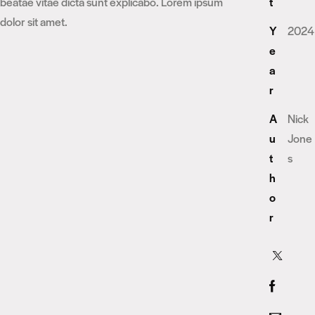
beatae vitae dicta sunt explicabo. Lorem ipsum
t
dolor sit amet.
Y
2024
e
a
r
A
Nick
u
Jone
t
s
h
o
r