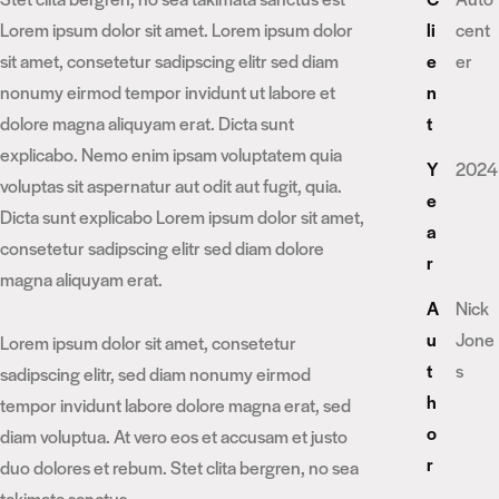
Lorem ipsum dolor sit amet. Lorem ipsum dolor
li
cent
sit amet, consetetur sadipscing elitr sed diam
e
er
nonumy eirmod tempor invidunt ut labore et
n
dolore magna aliquyam erat. Dicta sunt
t
explicabo. Nemo enim ipsam voluptatem quia
Y
2024
voluptas sit aspernatur aut odit aut fugit, quia.
e
Dicta sunt explicabo Lorem ipsum dolor sit amet,
a
consetetur sadipscing elitr sed diam dolore
r
magna aliquyam erat.
A
Nick
u
Jone
Lorem ipsum dolor sit amet, consetetur
t
s
sadipscing elitr, sed diam nonumy eirmod
h
tempor invidunt labore dolore magna erat, sed
o
diam voluptua. At vero eos et accusam et justo
r
duo dolores et rebum. Stet clita bergren, no sea
takimata sanctus.