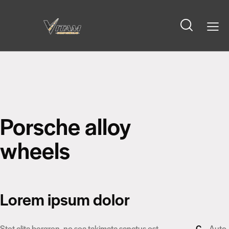
Porsche alloy
wheels
Lorem ipsum dolor
Stet clita bergren, no sea takimata sanctus est
C
Auto