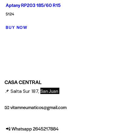
Aptany RP203 185/60 R15
$
124
BUY NOW
CASA CENTRAL
San Juan
📌 Salta Sur 187,
📧 vitamneumaticos@gmail.com
📲 Whatsapp 2645217884