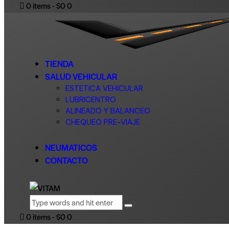
0 items
-
$0
0
TIENDA
SALUD VEHICULAR
ESTETICA VEHICULAR
LUBRICENTRO
ALINEADO Y BALANCEO
CHEQUEO PRE-VIAJE
NEUMATICOS
CONTACTO
0 items
-
$0
0