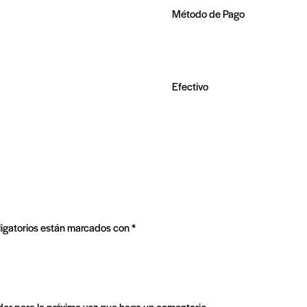
Método de Pago
Efectivo
igatorios están marcados con
*
dor para la próxima vez que haga un comentario.