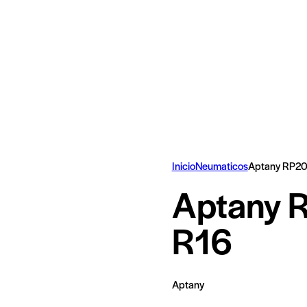
Inicio
Neumaticos
Aptany RP20
Aptany 
R16
Aptany