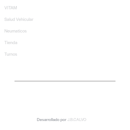
VITAM
Salud Vehicular
Neumaticos
Tienda
Turnos
Desarrollado por
J.B.CALVO